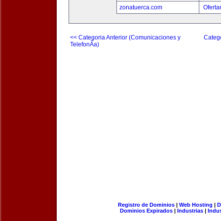
zonatuerca.com
Oferta
<< Categoria Anterior (Comunicaciones y
Catego
TelefonÃ­a)
Registro de Dominios
|
Web Hosting
|
D
Dominios Expirados
|
Industrias
|
Indu