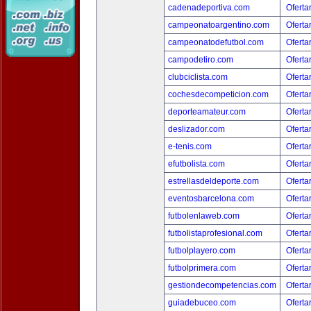
cadenadeportiva.com
Oferta
campeonatoargentino.com
Oferta
campeonatodefutbol.com
Oferta
campodetiro.com
Oferta
clubciclista.com
Oferta
cochesdecompeticion.com
Oferta
deporteamateur.com
Oferta
deslizador.com
Oferta
e-tenis.com
Oferta
efutbolista.com
Oferta
estrellasdeldeporte.com
Oferta
eventosbarcelona.com
Oferta
futbolenlaweb.com
Oferta
futbolistaprofesional.com
Oferta
futbolplayero.com
Oferta
futbolprimera.com
Oferta
gestiondecompetencias.com
Oferta
guiadebuceo.com
Oferta