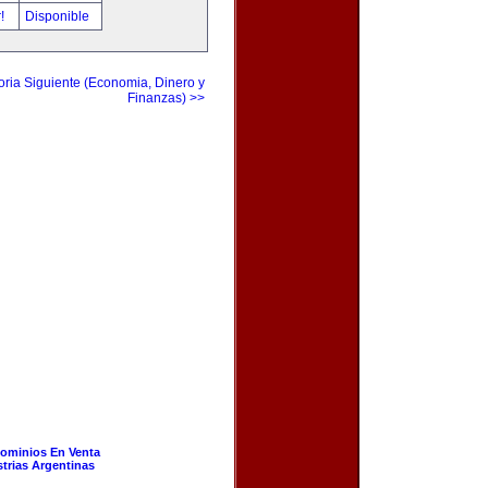
r!
Disponible
ria Siguiente (Economia, Dinero y
Finanzas) >>
ominios En Venta
strias Argentinas