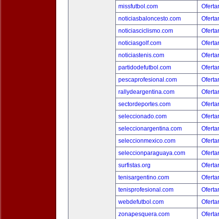
missfutbol.com
Oferta
noticiasbaloncesto.com
Oferta
noticiasciclismo.com
Oferta
noticiasgolf.com
Oferta
noticiastenis.com
Oferta
partidodefutbol.com
Oferta
pescaprofesional.com
Oferta
rallydeargentina.com
Oferta
sectordeportes.com
Oferta
seleccionado.com
Oferta
seleccionargentina.com
Oferta
seleccionmexico.com
Oferta
seleccionparaguaya.com
Oferta
surfistas.org
Oferta
tenisargentino.com
Oferta
tenisprofesional.com
Oferta
webdefutbol.com
Oferta
zonapesquera.com
Oferta