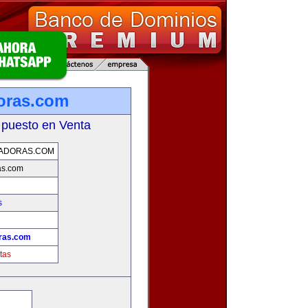
oras.com
 puesto en Venta
ADORAS.COM
as.com
s
ras.com
tas