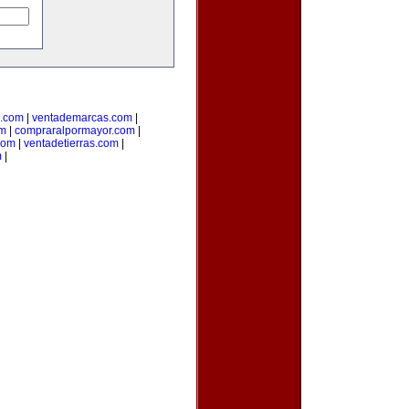
s.com
|
ventademarcas.com
|
om
|
compraralpormayor.com
|
com
|
ventadetierras.com
|
m
|