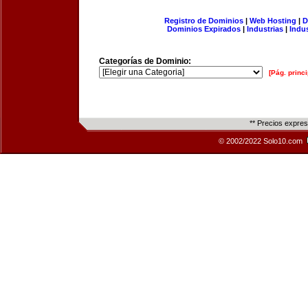
Registro de Dominios
|
Web Hosting
|
D
Dominios Expirados
|
Industrias
|
Indu
Categorías de Dominio:
[Pág. princi
** Precios expre
© 2002/2022 Solo10.com