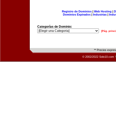
Registro de Dominios
|
Web Hosting
|
D
Dominios Expirados
|
Industrias
|
Indu
Categorías de Dominio:
[Pág. princi
** Precios expre
© 2002/2022 Solo10.com