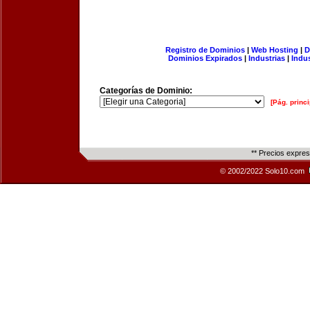
Registro de Dominios
|
Web Hosting
|
D
Dominios Expirados
|
Industrias
|
Indu
Categorías de Dominio:
[Pág. princi
** Precios expre
© 2002/2022 Solo10.com