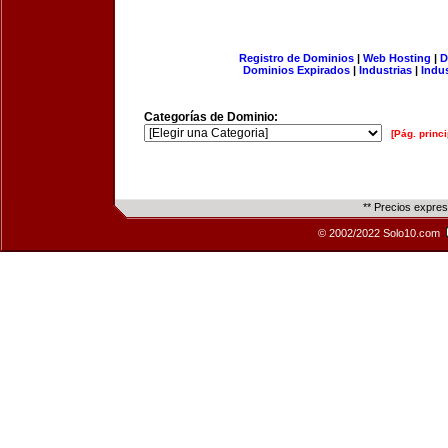
Registro de Dominios
|
Web Hosting
|
D
Dominios Expirados
|
Industrias
|
Indu
Categorías de Dominio:
[Pág. princi
** Precios expre
© 2002/2022 Solo10.com