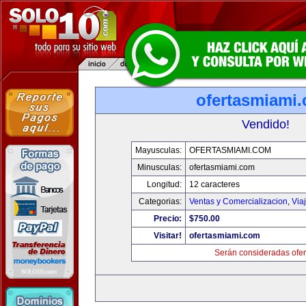
ofertasmiami
Vendido!
Mayusculas:
OFERTASMIAMI.COM
Minusculas:
ofertasmiami.com
Longitud:
12 caracteres
Categorias:
Ventas y Comercializacion
,
Via
Precio:
$750.00
Visitar!
ofertasmiami.com
Serán consideradas ofer