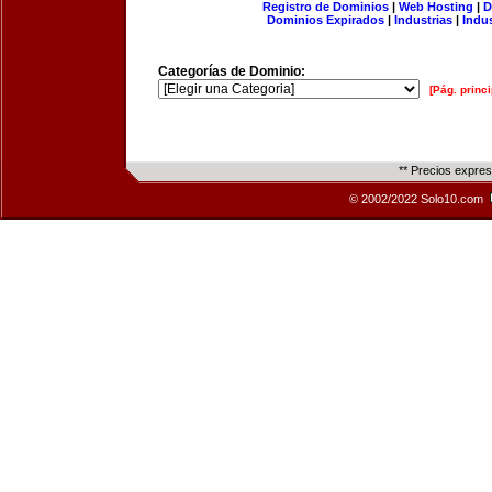
Registro de Dominios
|
Web Hosting
|
D
Dominios Expirados
|
Industrias
|
Indu
Categorías de Dominio:
[Pág. princi
** Precios expre
© 2002/2022 Solo10.com