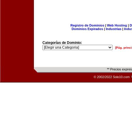
Registro de Dominios
|
Web Hosting
|
D
Dominios Expirados
|
Industrias
|
Indu
Categorías de Dominio:
[Pág. princi
** Precios expre
© 2002/2022 Solo10.com