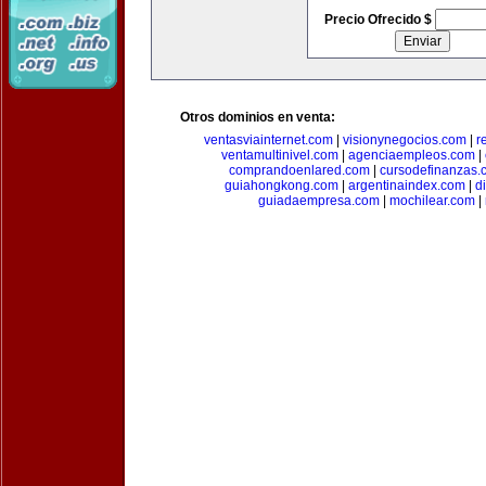
Precio Ofrecido $
Otros dominios en venta:
ventasviainternet.com
|
visionynegocios.com
|
r
ventamultinivel.com
|
agenciaempleos.com
|
comprandoenlared.com
|
cursodefinanzas.
guiahongkong.com
|
argentinaindex.com
|
d
guiadaempresa.com
|
mochilear.com
|