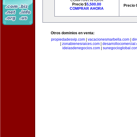
COMPRAR AHORA
Precio $
5,500.00
Precio 
COMPRAR AHORA
Otros dominios en venta:
propiedadesvip.com
|
vacacionesmarbella.com
|
di
|
zonabienesraices.com
|
desarrollocomercial
ideiasdenegocios.com
|
sunegocioglobal.co