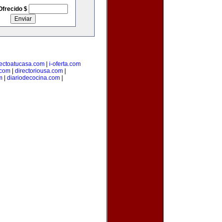
Ofrecido $
rectoatucasa.com
|
i-oferta.com
.com
|
directoriousa.com
|
m
|
diariodecocina.com
|