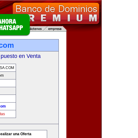
.com
 puesto en Venta
SA.COM
com
.com
tas
ealizar una Oferta