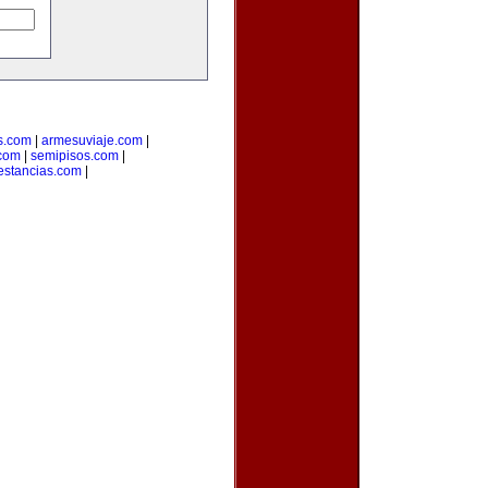
s.com
|
armesuviaje.com
|
.com
|
semipisos.com
|
estancias.com
|