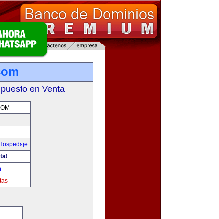
com
 puesto en Venta
COM
 Hospedaje
ta!
m
tas