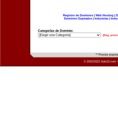
Registro de Dominios
|
Web Hosting
|
D
Dominios Expirados
|
Industrias
|
Indu
Categorías de Dominio:
[Pág. princi
** Precios expre
© 2002/2022 Solo10.com