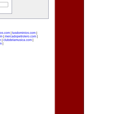
ios.com
|
tusdominios.com
|
om
|
mercadopetrolero.com
|
m
|
clubdelamusica.com
|
om
|