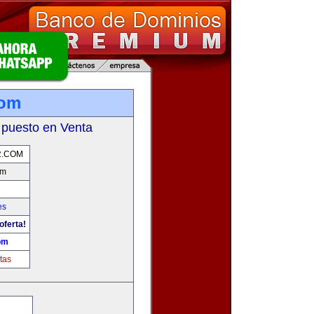
com
 puesto en Venta
.COM
om
es
oferta!
om
tas