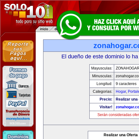
zonahogar.
El dueño de este dominio lo ha
Mayusculas:
ZONAHOGAR
Minusculas:
zonahogar.c
Longitud:
9 caracteres
Categorias:
Hogar
,
Portal
Precio:
Realizar una 
Visitar!
zonahogar.c
Serán consideradas ofer
Realizar una Oferta