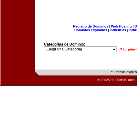
Registro de Dominios
|
Web Hosting
|
D
Dominios Expirados
|
Industrias
|
Indu
Categorías de Dominio:
[Pág. princi
** Precios expre
© 2002/2022 Solo10.com