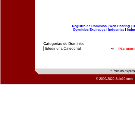
Registro de Dominios
|
Web Hosting
|
D
Dominios Expirados
|
Industrias
|
Indu
Categorías de Dominio:
[Pág. princi
** Precios expre
© 2002/2022 Solo10.com